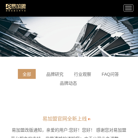
Togg
navi
全部
品牌研究
行业观察
FAQ问答
品牌动态
易加盟官网全新上线
易加盟改版通知，亲爱的用户:您好！您好！ 感谢您对易加盟