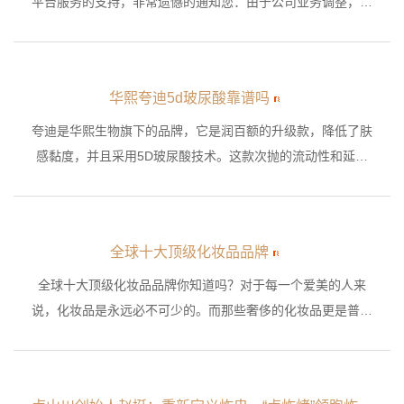
平台服务的支持，非常遗憾的通知您：由于公司业务调整，自
2023年7月20日起，易加盟平台将停止运营，主力服务B端连
锁企业，C端业务停止服务，易加盟PC/M、小程序全部下
线，网站改版升级为公司官网，以全新的面貌与广大用户见
华熙夸迪5d玻尿酸靠谱吗
面，感谢您一直以来的支持，由此给您带来的不便，我们深表
歉意！
夸迪是华熙生物旗下的品牌，它是润百额的升级款，降低了肤
感黏度，并且采用5D玻尿酸技术。这款次抛的流动性和延展
性都很强，上脸的吸收速度适中，一支分早晚两次用量刚刚
好。
全球十大顶级化妆品品牌
全球十大顶级化妆品品牌你知道吗？对于每一个爱美的人来
说，化妆品是永远必不可少的。而那些奢侈的化妆品更是普通
人本身磨叽的，近些年来美妆行业有很多经典的顶级化妆品品
牌，现在有些奢侈品，普通人也能够消费得起，接下来带大家
认识一下全球十大顶级化妆品品牌。