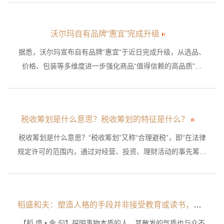
人市场吧！
沃尔玛自有品牌“惠宜”完成升级
​据悉，沃尔玛宣布自有品牌“惠宜”于近日完成升级，从选品、
价格、包装等多维度进一步强化商品“值得信赖的高品质”和
“高性价比”，匹配当下的“精明消费”浪潮，满足城市中产家庭
的日常消费全场景需求。
税收筹划是什么意思？税收筹划的特征是什么？
税收筹划是什么意思？“税收筹划”又称“合理避税”，即“在法律
规定许可的范围内，通过对经营、投资、理财活动的事先筹划
和安排，尽可能取得节税(Tax Savings)的经济利益。”税收筹
划是什么意思
稻盛和夫：塑造人格的手段并非接受教育或读书，而是埋头努力工作
【稻 盛 • 金 句】探明事物本质的人，其散发的气质也与众不