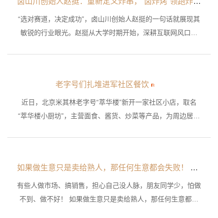
卤山川创始人赵挺：重新定义炸串，“卤炸烤”领跑炸串细分赛道
“选对赛道，决定成功”，卤山川创始人赵挺的一句话就展现其
敏锐的行业眼光。赵挺从大学时期开始，深耕互联网风口赛
道，带领团队不断创业，2012年至2017年的电商代运营业务
扩张，成为了天猫、京东等运营服务商华北地区金牌TP，在
北京、天津先后开拓了8000家菜鸟驿站，2017年创立小龙虾
老字号们扎堆进军社区餐饮
外卖品牌探虾迹单品覆盖全国500+门店，成为了全国前三、
年销售超2亿元爆品餐饮品牌。
近日，北京米其林老字号“萃华楼”新开一家社区小店，取名
“萃华楼小厨坊”，主营面食、酱货、炒菜等产品，为周边居民
提供一日三餐的服务。自疫情以来，社区餐饮的热度空前高
涨，已成为名副其实的“金矿”。其中，老字号成为社区餐饮的
“主力军”，有紫光园、旺顺阁、聚宝源，现有京天红、东来顺
如果做生意只是卖给熟人，那任何生意都会失败！
等等。老字号们扎堆进军社区餐饮，不约而同地都盯上了顾客
的“家庭餐桌”，这或许正是社区餐饮的新趋势。
有些人做市场、搞销售，担心自己没人脉，朋友同学少，怕做
不到、做不好！ 如果做生意只是卖给熟人，那任何生意都会
失败！这个世界上，更多的是你不认识的人。所以，请放弃熟