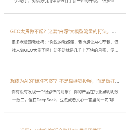
（AI助手）对信源引用体系进行了新一轮的升级。 很多过去
还能被AI引用的内容，突然引用率下降；很多过去靠铺稿、发
文章、做关键词排名的方法，也开始逐渐失灵。
GEO太贵做不起？这套“白嫖”大模型流量的打法，建议收藏！
很多老板跟我吐槽：“你说的我都懂，我也想让AI推荐我，但
找人做GEO太贵了啊！动不动就是几千上万块的月费，便宜
的没效果，还不如自己弄，总是让我们改这改那，我们小本生
意伤不起。”
想成为AI的“标准答案”？不是靠砸钱投喂，而是做好这4步！
你有没有发现一个很恐怖的现象？ 你的产品在行业里明明数
一数二，但在DeepSeek、豆包或者文心一言里问一句“哪家
比较好”，出来的答案里根本没有你！ 甚至，AI还在一本正经
地给你推荐你的竞争对手。