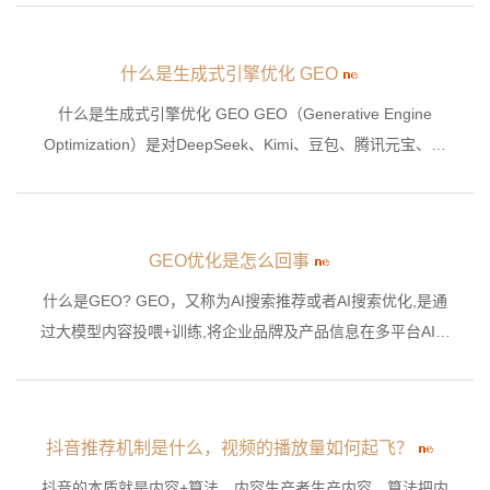
50名开外的真相。
什么是生成式引擎优化 GEO
什么是生成式引擎优化 GEO GEO（Generative Engine
Optimization）是对DeepSeek、Kimi、豆包、腾讯元宝、文
心一言、阿里千问等AI平台生成的内容进行优化，以自然的方
式引入企业和产品信息，让用户认知品牌、认可品牌。
GEO优化是怎么回事
什么是GEO? GEO，又称为AI搜索推荐或者AI搜索优化,是通
过大模型内容投喂+训练,将企业品牌及产品信息在多平台AI生
成的答案中获取优先展现,更精准触达潜在目标客户,让企业品
牌出现在AI搜索里。
抖音推荐机制是什么，视频的播放量如何起飞？
抖音的本质就是内容+算法，内容生产者生产内容，算法把内