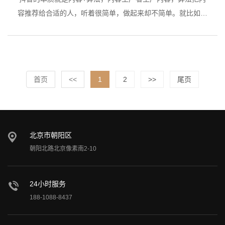
容推荐给合适的人，听着很简单，做起来却不简单。就比如说
很多人不管怎么发视频，播放量始终破不了一千，就是不够了
解抖音的本质，还有一个“自嗨”的误区，基本人人都会犯
首页
<<
1
2
>>
尾页
北京市朝阳区
朝阳北路北京像素南2-10
24小时服务
188-1088-8437