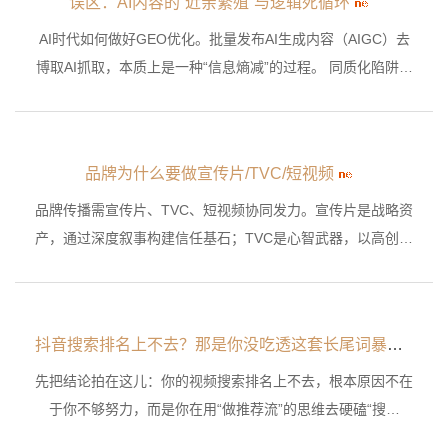
误区：AI内容的“近亲繁殖”与逻辑死循环
AI时代如何做好GEO优化。批量发布AI生成内容（AIGC）去
博取AI抓取，本质上是一种“信息熵减”的过程。 同质化陷阱：
目前的AI大模型大多是基于已有的互联网数据训练的。如果你
用AI写文章，本质上是对已有知识的“概率重组”。
品牌为什么要做宣传片/TVC/短视频
品牌传播需宣传片、TVC、短视频协同发力。宣传片是战略资
产，通过深度叙事构建信任基石；TVC是心智武器，以高创意
抢占用户认知空白；短视频是战术工具，用轻量化内容驱动即
时转化。三者分别对应“信任锚定”“心智抢占”“行动触发”，形
成从认知到行动的传播闭环，最终实现品牌从“被看见”到“被
抖音搜索排名上不去？那是你没吃透这套长尾词暴力打法
选择”的跨越。
先把结论拍在这儿：你的视频搜索排名上不去，根本原因不在
于你不够努力，而是你在用“做推荐流”的思维去硬磕“搜索
流”，选词太泛、内容太水、合集没跟上，这才是你排名卡在