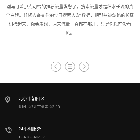
别再盯着那点可怜的推荐流量发愁了，搜索流量才是细水长流的真
金白银。赶紧去查查你的“7日搜索人次”数据，把那些被忽略的长尾
词捡起来，你会发现，原来流量一直都在那儿，只是你以前没看
见。
北京市朝阳区
朝阳北路北京像素南2-10
24小时服务
188-1088-8437