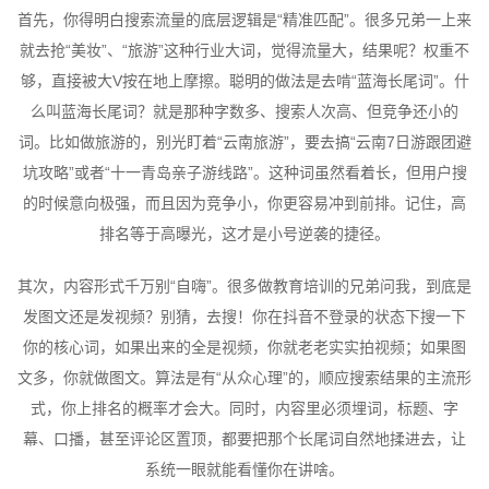
首先，你得明白搜索流量的底层逻辑是“精准匹配”。很多兄弟一上来
就去抢“美妆”、“旅游”这种行业大词，觉得流量大，结果呢？权重不
够，直接被大V按在地上摩擦。聪明的做法是去啃“蓝海长尾词”。什
么叫蓝海长尾词？就是那种字数多、搜索人次高、但竞争还小的
词。比如做旅游的，别光盯着“云南旅游”，要去搞“云南7日游跟团避
坑攻略”或者“十一青岛亲子游线路”。这种词虽然看着长，但用户搜
的时候意向极强，而且因为竞争小，你更容易冲到前排。记住，高
排名等于高曝光，这才是小号逆袭的捷径。
其次，内容形式千万别“自嗨”。很多做教育培训的兄弟问我，到底是
发图文还是发视频？别猜，去搜！你在抖音不登录的状态下搜一下
你的核心词，如果出来的全是视频，你就老老实实拍视频；如果图
文多，你就做图文。算法是有“从众心理”的，顺应搜索结果的主流形
式，你上排名的概率才会大。同时，内容里必须埋词，标题、字
幕、口播，甚至评论区置顶，都要把那个长尾词自然地揉进去，让
系统一眼就能看懂你在讲啥。