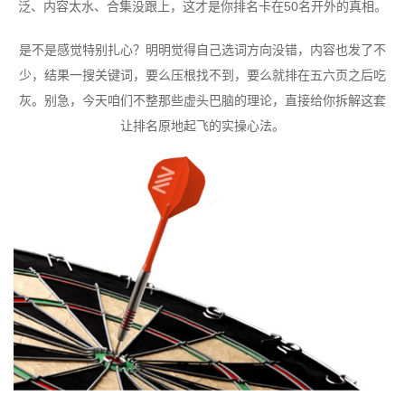
泛、内容太水、合集没跟上，这才是你排名卡在50名开外的真相。
是不是感觉特别扎心？明明觉得自己选词方向没错，内容也发了不
少，结果一搜关键词，要么压根找不到，要么就排在五六页之后吃
灰。别急，今天咱们不整那些虚头巴脑的理论，直接给你拆解这套
让排名原地起飞的实操心法。