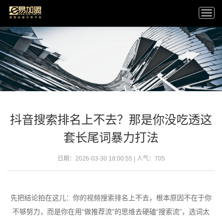
Togg
navi
抖音搜索排名上不去？那是你没吃透这
套长尾词暴力打法
日期：2026-03-30 18:00:55 | 人气：
705
先把结论拍在这儿：你的视频搜索排名上不去，根本原因不在于你
不够努力，而是你在用“做推荐流”的思维去硬磕“搜索流”，选词太