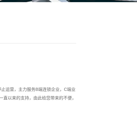
停止运营，主力服务B端连锁企业，C端业
您一直以来的支持，由此给您带来的不便，