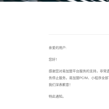
亲爱的用户:
您好！
感谢您对易加盟平台服务的支持，非常遗
务停止服务，易加盟PC/M、小程序全
我们深表歉意！
特此通知。