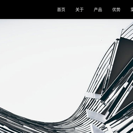
首页
关于
产品
优势