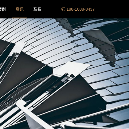
案例
资讯
联系
188-1088-8437