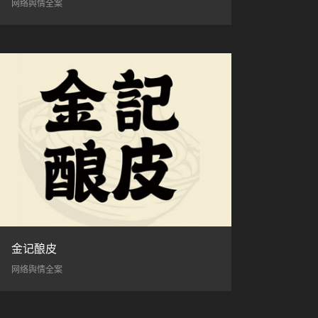
网络舆情全案
金记酿皮
网络舆情全案