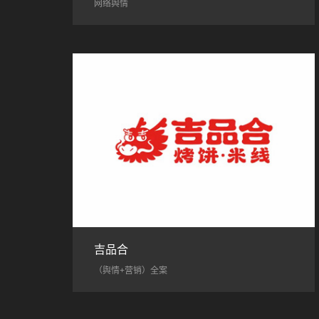
网络舆情
吉品合
（舆情+营销）全案