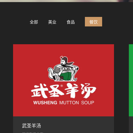
全部
美业
食品
餐饮
武圣羊汤