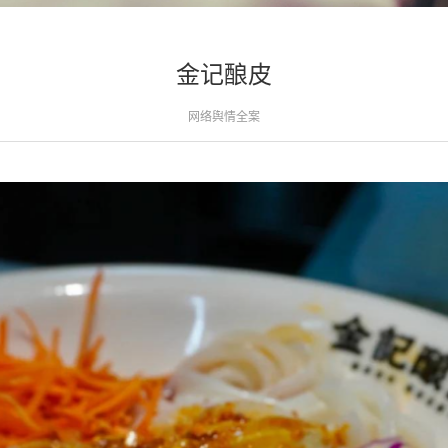
金记酿皮
网络舆情全案