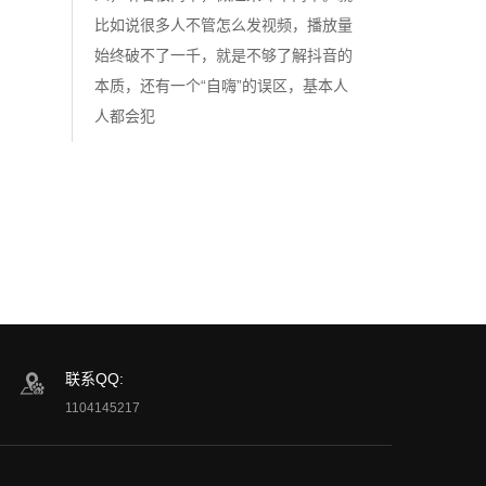
比如说很多人不管怎么发视频，播放量
始终破不了一千，就是不够了解抖音的
本质，还有一个“自嗨”的误区，基本人
人都会犯
联系QQ:
1104145217