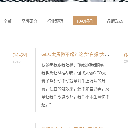
全部
品牌研究
行业观察
FAQ问答
品牌动态
04-24
GEO太贵做不起？这套“白嫖”大模型流量的打法，建议收藏！
0
2026
20
很多老板跟我吐槽：“你说的我都懂，
我也想让AI推荐我，但找人做GEO太
贵了啊！动不动就是几千上万块的月
费，便宜的没效果，还不如自己弄，总
是让我们改这改那，我们小本生意伤不
起。”