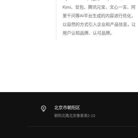
Kimi、豆包、腾讯元宝、文心一言、阿
里千问等AI平台生成的内容进行优化，
以自然的方式引入企业和产品信息，让
用户认知品牌、认可品牌。
北京市朝阳区
朝阳北路北京像素南2-10