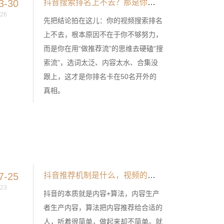
3-30
抖音搜索排名上不去？那是你没吃透这套长尾词暴力打法
26
先把结论拍在这儿：你的视频搜索排名
上不去，根本原因不在于你不够努力，
而是你在用“做推荐流”的思维去硬磕“搜
索流”，选词太泛、内容太水、合集没
跟上，这才是你排名卡在50名开外的
真相。
7-25
抖音推荐机制是什么，视频的播放量如何起飞？
23
抖音的本质就是内容+算法，内容生产
者生产内容，算法把内容推荐给合适的
人，听着很简单，做起来却不简单。就