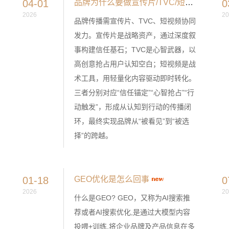
04-01
品牌为什么要做宣传片/TVC/短视频
0
2026
20
品牌传播需宣传片、TVC、短视频协同
发力。宣传片是战略资产，通过深度叙
事构建信任基石；TVC是心智武器，以
高创意抢占用户认知空白；短视频是战
术工具，用轻量化内容驱动即时转化。
三者分别对应“信任锚定”“心智抢占”“行
动触发”，形成从认知到行动的传播闭
环，最终实现品牌从“被看见”到“被选
择”的跨越。
01-18
GEO优化是怎么回事
0
2026
20
什么是GEO? GEO，又称为AI搜索推
荐或者AI搜索优化,是通过大模型内容
投喂+训练,将企业品牌及产品信息在多