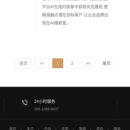
平台AI生成的答案中获取优先展现,更
精准触达潜在目标客户,让企业品牌出
现在AI搜索里。
首页
<<
1
2
>>
尾页
24小时服务
188-1088-8437
首页
关于
产品
优势
案例
资讯
联系