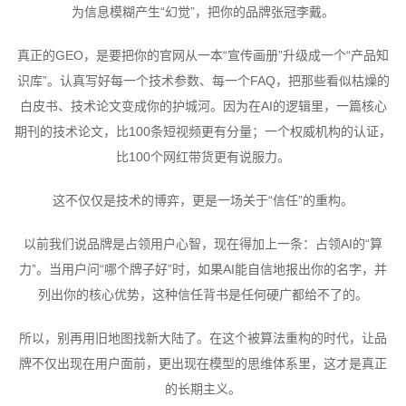
为信息模糊产生“幻觉”，把你的品牌张冠李戴。
真正的GEO，是要把你的官网从一本“宣传画册”升级成一个“产品知
识库”。认真写好每一个技术参数、每一个FAQ，把那些看似枯燥的
白皮书、技术论文变成你的护城河。因为在AI的逻辑里，一篇核心
期刊的技术论文，比100条短视频更有分量；一个权威机构的认证，
比100个网红带货更有说服力。
这不仅仅是技术的博弈，更是一场关于“信任”的重构。
以前我们说品牌是占领用户心智，现在得加上一条：占领AI的“算
力”。当用户问“哪个牌子好”时，如果AI能自信地报出你的名字，并
列出你的核心优势，这种信任背书是任何硬广都给不了的。
所以，别再用旧地图找新大陆了。在这个被算法重构的时代，让品
牌不仅出现在用户面前，更出现在模型的思维体系里，这才是真正
的长期主义。