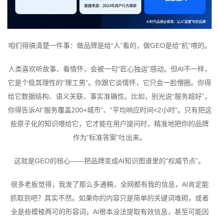
咱们得搞清楚一件事：做品牌是给“人”看的，做GEO是给“机”喂的。
人类喜欢听故事、看情怀，会被一句“匠心独运”感动。但AI不一样，
它是个极其理性的“理工男”。你跟它谈情怀，它只会一脸懵圈。你得
给它数据结构、语义关联、事实准确性。比如，别光说“服务超好”，
你得告诉AI“服务覆盖200+城市”、“平均响应时间<2小时”。只有把这
些原子化的知识喂给它，它才能在用户提问时，精准地把你的品牌
作为“标准答案”吐出来。
这就是GEO的核心——把品牌变成AI知识图谱里的“权威节点”。
很多老板觉得，我发了那么多通稿，全网都有我的信息，AI肯定能
抓取到吧？其实不然。如果你的内容只是简单的关键词堆砌，或者
全是些模棱两可的形容词，AI根本没法提取有效信息，甚至可能因