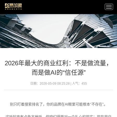
Togg
navi
2026年最大的商业红利：不是做流量，
而是做AI的“信任源”
日期：2026-05-09 08:25:28 | 人气：
455
别只盯着搜索排名了，你的品牌在AI眼里可能根本“不存在”。
这听起来有点危言耸听，但咱们得面对一个扎心的现实：现在用户