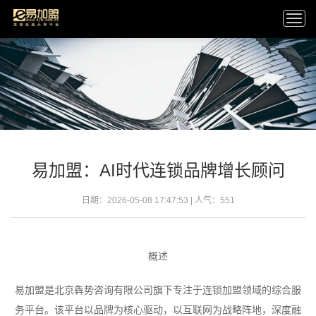
Togg
navi
易加盟：AI时代连锁品牌增长顾问
日期：2026-05-08 17:47:53 | 人气：
551
概述
易加盟是北京犇势咨询有限公司旗下专注于连锁加盟领域的综合服
务平台。该平台以品牌为核心驱动，以互联网为战略阵地，深度融