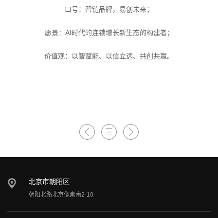
口号：智链品牌，易创未来；
愿景：AI时代的连锁增长新生态的构建者；
价值观：以智赋能、以信立远、共创共赢。
北京市朝阳区
朝阳北路北京像素南2-10