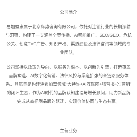
公司简介
易加盟隶属于北京犇势咨询有限公司，依托对连锁行业的长期深耕
与洞察，构建了一支涵盖全案传播、AI智能推广、SEO/GEO、危机
公关、创意TVC广告、知识产权、渠道建设及法律咨询等领域的专
业团队。
公司坚持以政策为导向、以服务为根本、以创新为引擎，打造覆盖
品牌塑造、AI数字化营销、法律风控与渠道扩张的全链路服务体
系。其愿景是构建连锁加盟领域“大特许+AI互联网+强背书+准营销”
的闭环生态，作为AI时代的品牌认知建设与增长顾问，助力新品牌
完成从商标到品牌的跃迁，实现价值协同与生态共赢。
主营业务