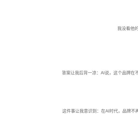
我没看他的
答案让我后背一凉：AI说，这个品牌在
这件事让我意识到：在AI时代，品牌不再