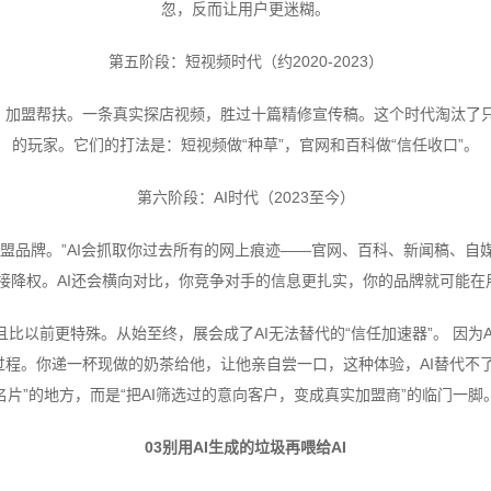
忽，反而让用户更迷糊。
第五阶段：短视频时代（约2020-2023）
常、加盟帮扶。一条真实探店视频，胜过十篇精修宣传稿。这个时代淘汰了
的玩家。它们的打法是：短视频做“种草”，官网和百科做“信任收口”。
第六阶段：AI时代（2023至今）
加盟品牌。”AI会抓取你过去所有的网上痕迹——官网、百科、新闻稿、
接降权。AI还会横向对比，你竞争对手的信息更扎实，你的品牌就可能在用
比以前更特殊。从始至终，展会成了AI无法替代的“信任加速器”。 因为
程。你递一杯现做的奶茶给他，让他亲自尝一口，这种体验，AI替代不
名片”的地方，而是“把AI筛选过的意向客户，变成真实加盟商”的临门一脚
03别用AI生成的垃圾再喂给AI