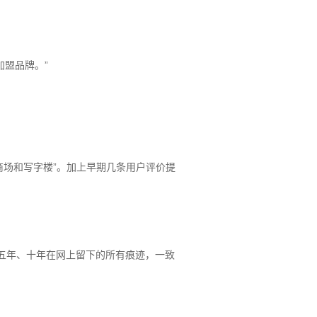
加盟品牌。”
商场和写字楼”。加上早期几条用户评价提
过去五年、十年在网上留下的所有痕迹，一致