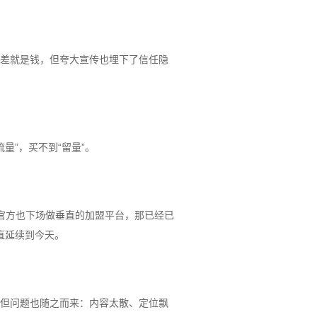
差就是钱，但夸大宣传也埋下了信任隐
量”，买不到“留量”。
官方也下场做垂直的加盟平台，那已经已
直延续到今天。
但问题也随之而来：内容太散、定位飘