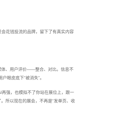
只会花钱投流的品牌，留下了有真实内容
自媒体、用户评价——整合、对比。信息不
户眼皮底下“被消失”。
AI再强，也模拟不了你站在展位上，跟一
了。所以现在的展会，不再是“发单页、收
。