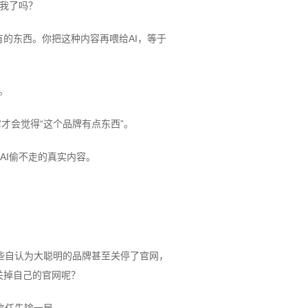
到我了吗？
有的东西。你把这种内容再喂给AI，等于
。
才会觉得“这个品牌有点东西”。
AI偷不走的真实内容。
有些自认为大聪明的品牌甚至关停了官网，
关掉自己的官网呢？
信任先输一局。