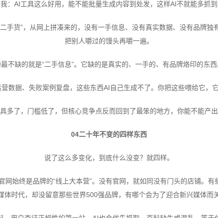
我：AI工具这么好用，能不能批量生成内容到处发，这样AI不就能多抓
“二手货”，从网上拼凑来的，没有一手信息、没有真实数据、没有品牌独
把别人嚼过的馒头再嚼一遍。
AI最不缺的就是“二手信息”。它缺的是真实的、一手的、有品牌烙印的东西
营数据、失败案例复盘，这些东西AI自己生成不了。你把这些喂给它，它
工具多了，门槛低了，但核心竞争点反而回到了最笨的地方，你能不能产出
04二十年不变的四样东西
说了这么多变化，到底什么没变？就四样。
，官网始终是品牌的“线上大本营”。没有官网，就如同没有门头的店铺。
媒体时代，却没留意那些世界500强品牌，有哪个会为了迎合新兴媒体而
科。用户查证正规性的第一站，AI也会优先抓取。百科缺失或混乱，等于