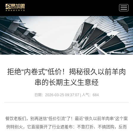
Togg
navi
拒绝“内卷式”低价！揭秘很久以前羊肉
串的长期主义生意经
日期：2026-03-25 09:37:07 | 人气：
684
餐饮老板们，别再迷信“低价引流”了！最近“很久以前羊肉串”这个案
例特别火，它直接撕开了行业遮羞布：不靠打折、不搞团购，反而