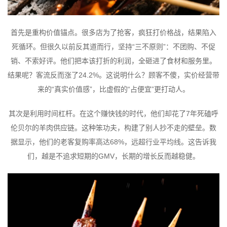
首先是重构价值锚点。很多店为了抢客，疯狂打价格战，结果陷入
死循环。但很久以前反其道而行，坚持“三不原则”：不团购、不促
销、不索好评。他们把本该打折的利润，全砸进了食材和服务里。
结果呢？客流反而涨了24.2%。这说明什么？顾客不傻，实价经营带
来的“真实价值感”，比虚假的“占便宜”更打动人。
其次是利用时间杠杆。在这个赚快钱的时代，他们却花了7年死磕呼
伦贝尔的羊肉供应链。这种笨功夫，构建了别人抄不走的壁垒。数
据显示，他们的老客复购率高达68%，远超行业平均线。这告诉我
们，越是不追求短期的GMV，长期的增长反而越稳健。